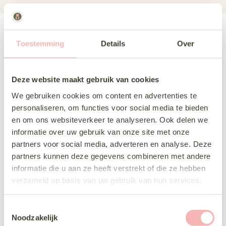
Toestemming
Details
Over
5 oktober ben ik met mijn
moeder en schoonmoeder naar de
modeshow geweest en wat was dat leuk!
Deze website maakt gebruik van cookies
Maar liefst 75 jurken werden door echte
dames van allerlei leeftijden en vormen
We gebruiken cookies om content en advertenties te
geshowd waardoor je een goed beeld kon
personaliseren, om functies voor social media te bieden
krijgen. Er werden prijzen door de
en om ons websiteverkeer te analyseren. Ook delen we
leveranciers uitgedeeld tijdens een loterij
informatie over uw gebruik van onze site met onze
en
... lees meer
partners voor social media, adverteren en analyse. Deze
partners kunnen deze gegevens combineren met andere
informatie die u aan ze heeft verstrekt of die ze hebben
JAMIE WIEBES
verzameld op basis van uw gebruik van hun services.
3 NOVEMBER 2025
T
Noodzakelijk
o