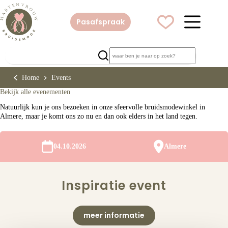
Ga
naar
de
Pasafspraak
inhoud
Home
Events
Bekijk alle evenementen
Natuurlijk kun je ons bezoeken in onze sfeervolle bruidsmodewinkel in
Almere, maar je komt ons zo nu en dan ook elders in het land tegen.
04.10.2026
Almere
Inspiratie event
meer informatie