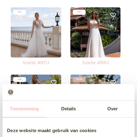
Sale
Sale
Amelie 40051
Amelie 40063
sale
Nieuw
Toestemming
Details
Over
Amelie 40076
Amelie 40093
Deze website maakt gebruik van cookies