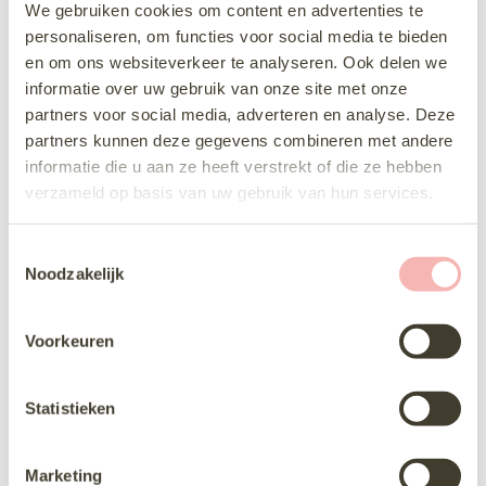
We gebruiken cookies om content en advertenties te
personaliseren, om functies voor social media te bieden
en om ons websiteverkeer te analyseren. Ook delen we
informatie over uw gebruik van onze site met onze
partners voor social media, adverteren en analyse. Deze
partners kunnen deze gegevens combineren met andere
informatie die u aan ze heeft verstrekt of die ze hebben
verzameld op basis van uw gebruik van hun services.
Amelie 45014
Angela Bianca 1112
T
Noodzakelijk
o
Nieuw
e
s
Voorkeuren
t
e
m
Statistieken
m
Casablanca Jasper
Enzoani Dixie
i
Marketing
n