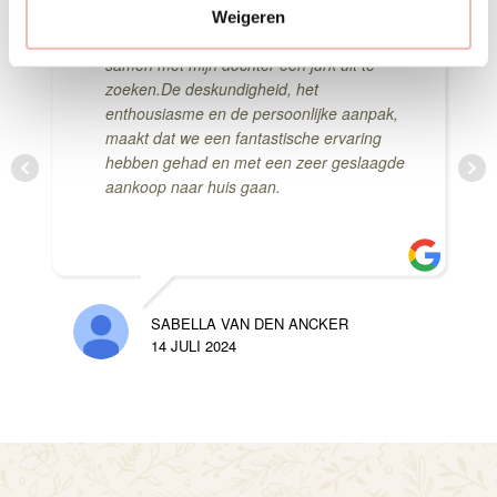
Weigeren
i
Wat een feestje om hier
e
samen met mijn dochter een jurk uit te
zoeken.De deskundigheid, het
enthousiasme en de persoonlijke aanpak,
maakt dat we een fantastische ervaring
hebben gehad en met een zeer geslaagde
aankoop naar huis gaan.
SABELLA VAN DEN ANCKER
14 JULI 2024