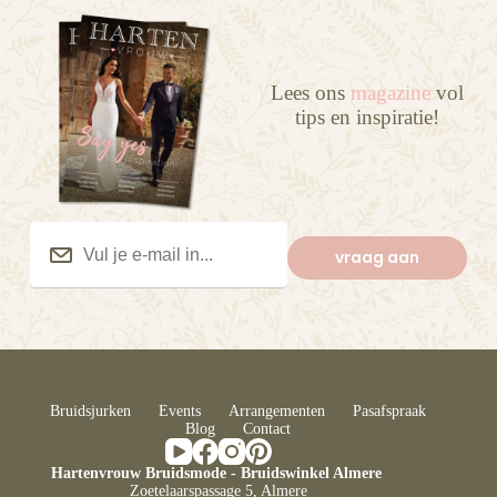
Lees ons
magazine
vol
tips en inspiratie!
Vul
je
vraag aan
e-
mail
in...
(Vereist)
Bruidsjurken
Events
Arrangementen
Pasafspraak
Blog
Contact
Hartenvrouw Bruidsmode - Bruidswinkel Almere
Zoetelaarspassage 5, Almere