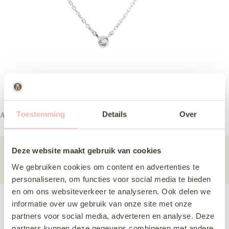
Toestemming
Details
Over
Abrazi Dainty ketting
Accessoires
Sieraden
Deze website maakt gebruik van cookies
Subcategorie
Sieraden
We gebruiken cookies om content en advertenties te
personaliseren, om functies voor social media te bieden
en om ons websiteverkeer te analyseren. Ook delen we
informatie over uw gebruik van onze site met onze
Deze jurk komen passen
partners voor social media, adverteren en analyse. Deze
partners kunnen deze gegevens combineren met andere