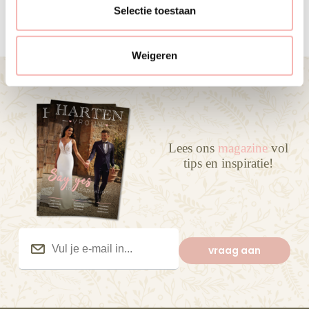
e
Selectie toestaan
c
t
Weigeren
i
e
Lees ons
magazine
vol
tips en inspiratie!
Vul
je
vraag aan
e-
mail
in...
(Vereist)