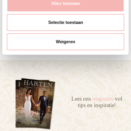
s
Alles toestaan
e
l
e
Selectie toestaan
SABRINA VAN WEELDEN
c
29 AUGUSTUS 2024
t
Weigeren
i
e
Lees ons
magazine
vol
tips en inspiratie!