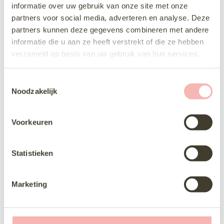
informatie over uw gebruik van onze site met onze
partners voor social media, adverteren en analyse. Deze
Deze jurk komen passen
partners kunnen deze gegevens combineren met andere
Delen via Whats-App
informatie die u aan ze heeft verstrekt of die ze hebben
verzameld op basis van uw gebruik van hun services.
T
Noodzakelijk
o
e
Vriendelijke, professionele
s
Voorkeuren
zaak. Werden vriendelijk geholpen en in alle
t
rust de perfecte jurk voor m’n schoonzus
e
kunnen vinden.
m
Statistieken
m
i
Marketing
n
g
s