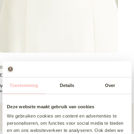
BE pa40
De BE pa40 is een smalle bruidsriem met sierlijk gevormde steentjes.
Toestemming
Details
Over
Wil je de BE pa40 komen passen? Kom dan langs bij ons in Almere
voor onze
bruidsaccessoires
.
Deze website maakt gebruik van cookies
Subcategorie
Bruidsriemen
We gebruiken cookies om content en advertenties te
Merk
Bianco Evento
personaliseren, om functies voor social media te bieden
en om ons websiteverkeer te analyseren. Ook delen we