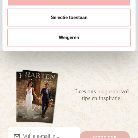
e
l
e
MI MIAUW
Selectie toestaan
24 MEI 2025
c
t
Weigeren
i
e
Lees ons
magazine
vol
tips en inspiratie!
Vul
je
vraag aan