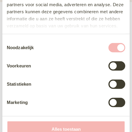
partners voor social media, adverteren en analyse. Deze
partners kunnen deze gegevens combineren met andere
Deze jurk komen passen
informatie die u aan ze heeft verstrekt of die ze hebben
verzameld op basis van uw gebruik van hun services.
Delen via Whats-App
T
Noodzakelijk
o
e
s
Voorkeuren
t
De mederwerksters namen
e
echt de tijd om naar mijn wensen te
m
Statistieken
luisteren en kwamen met geweldige
m
suggesties geen gehaast geen gedruk
i
alleen oprechte aandacht en professioneel
Marketing
n
advies . Uiteindelijk heb ik dé jurk gevonden
die precies bij mij past
g
s
s
Alles toestaan