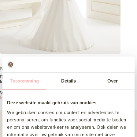
BE s166
De BE s166 is een enkellaags sluier van 220 cm van soft-tule met een
Toestemming
Details
Over
lockrand.
Wil je de BE s166 komen passen? Kom dan langs bij onze
bruidswinkel in Almere
.
Deze website maakt gebruik van cookies
We gebruiken cookies om content en advertenties te
Subcategorie
Sluiers
personaliseren, om functies voor social media te bieden
en om ons websiteverkeer te analyseren. Ook delen we
Merk
Bianco Evento
informatie over uw gebruik van onze site met onze