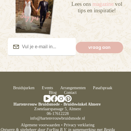
Lees ons
magazine
vol
tips en inspiratie!
Vul
je
vraag aan
e-
mail
in...
(Vereist)
Bruidsjurken
Events
Arrangementen
Pasafspraak
Blog
Contact
Hartenvrouw Bruidsmode - Bruidswinkel Almere
Zoetelaarspassage 5, Almere
06-17612228
info@hartenvrouwbruidsmode.nl
Algemene voorwaarden
•
Privacy verklaring
Ontwerp & sitebeheer door
ForYou B.V.
in samenwerking met
Best4u