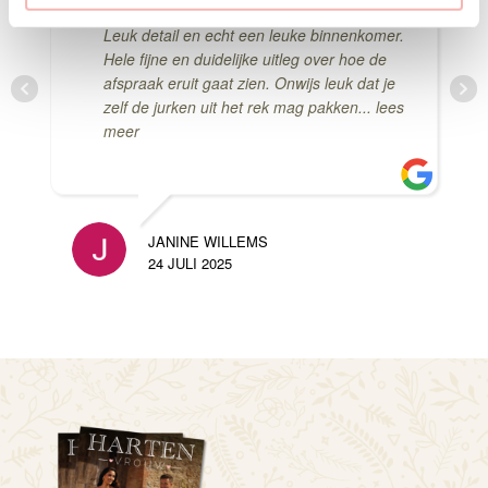
e
dan zie je meteen een bordje met je naam.
Leuk detail en echt een leuke binnenkomer.
Hele fijne en duidelijke uitleg over hoe de
afspraak eruit gaat zien. Onwijs leuk dat je
zelf de jurken uit het rek mag pakken
... lees
meer
JANINE WILLEMS
24 JULI 2025