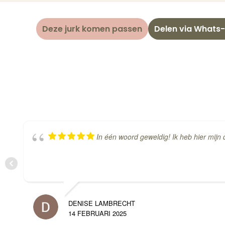
i
e
Deze jurk komen passen
Delen via Whats
In één woord geweldig! Ik heb hier mijn 
DENISE LAMBRECHT
14 FEBRUARI 2025