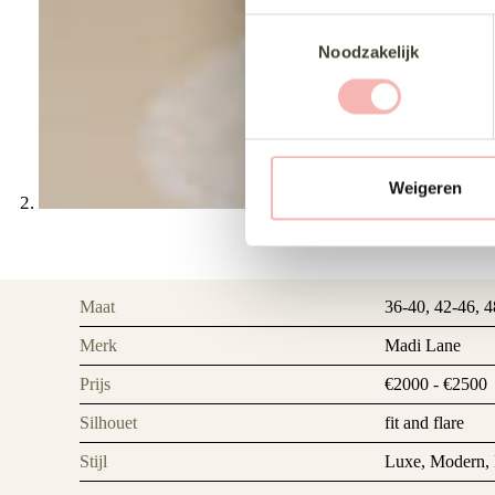
T
Noodzakelijk
o
e
s
t
e
m
Weigeren
m
i
n
g
Maat
36-40, 42-46, 
s
s
Merk
Madi Lane
e
Prijs
€2000 - €2500
l
Silhouet
fit and flare
e
c
Stijl
Luxe, Modern,
t