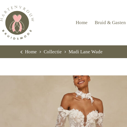
Ga
naar
de
inhoud
Home
Bruid & Gasten
Home
Collectie
Madi Lane Wade
Home
Collectie
Madi Lane Wade