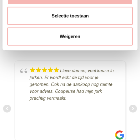
l
Deze jurk komen passen
e
Selectie toestaan
c
Delen via Whats-App
t
Weigeren
i
e
Lieve dames, veel keuze in
jurken. Er wordt echt de tijd voor je
genomen. Ook na de aankoop nog ruimte
voor advies. Coupeuse had mijn jurk
prachtig vermaakt.