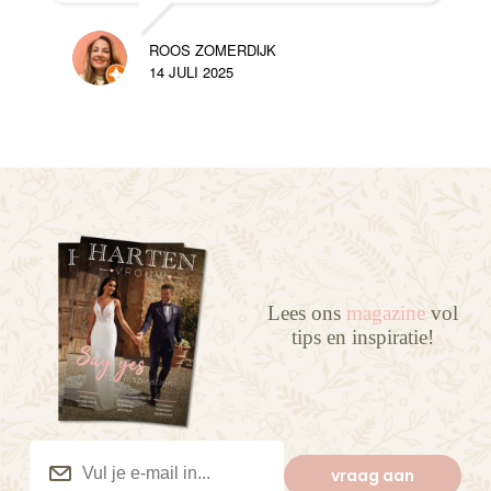
ROOS ZOMERDIJK
14 JULI 2025
Lees ons
magazine
vol
tips en inspiratie!
Vul
je
vraag aan
e-