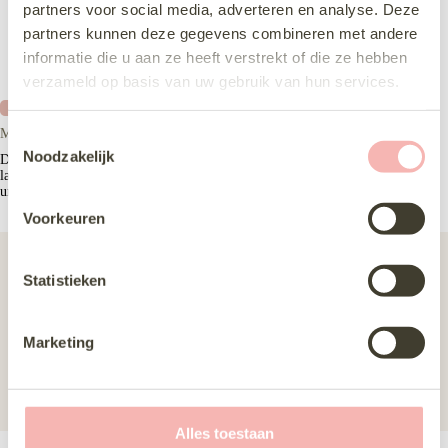
partners voor social media, adverteren en analyse. Deze
partners kunnen deze gegevens combineren met andere
informatie die u aan ze heeft verstrekt of die ze hebben
verzameld op basis van uw gebruik van hun services.
Nieuw
Modeca Oleander
T
Noodzakelijk
o
De Modeca Oleander is een luxe, volle A-lijn jurk met een mooie
lage rug en kanten top met diepe V-hals. De volle rok heeft een
e
unieke glitterlaag met patroon.
s
Voorkeuren
t
e
Silhouet
a-lijn, prinses
m
Statistieken
Maat
36-40
m
Stijl
Klassiek, Luxe, Romantisch
i
Marketing
n
Merk
Modeca
g
Prijs
€2500 +
s
s
Alles toestaan
e