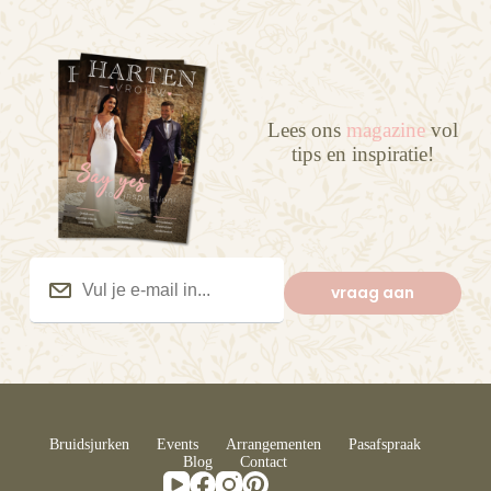
Lees ons
magazine
vol
tips en inspiratie!
Vul
je
vraag aan
e-
mail
in...
(Vereist)
Bruidsjurken
Events
Arrangementen
Pasafspraak
Blog
Contact