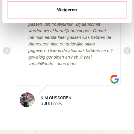
t
Weigeren
Afgelopen zaterdag had ik
i
een afspraak met Elma en Yvette voor het
e
passen van trouwjurken. Bij aankomst
werden we al hartelijk ontvangen. Omdat
het mijn eerste keer passen was hebben de
dames een fijne en duidelijke uitleg
gegeven. Tijdens de afspraak hebben ze mij
geweldig geholpen en heb ik veel
verschillende
... lees meer
KIM OUSSOREN
9 JULI 2026