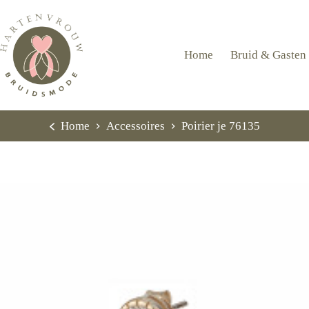
Ga
naar
de
inhoud
Home
Bruid & Gasten
Home
Accessoires
Poirier je 76135
Home
Accessoires
Poirier je 76135