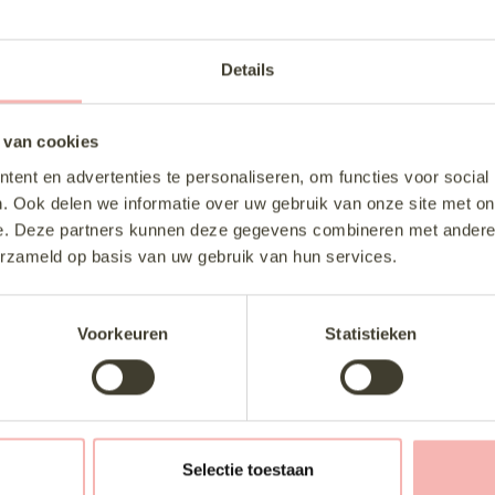
Sieraden
Details
-App
 van cookies
ent en advertenties te personaliseren, om functies voor social
. Ook delen we informatie over uw gebruik van onze site met on
e. Deze partners kunnen deze gegevens combineren met andere i
erzameld op basis van uw gebruik van hun services.
Voorkeuren
Statistieken
sche ervaring als gast van de toekomstige bruid! De jurken zijn pracht
oor te zorgen ...
Selectie toestaan