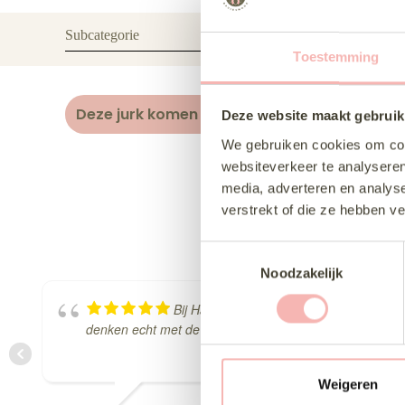
Subcategorie
Toestemming
Deze jurk komen passen
Delen via Whats
Deze website maakt gebruik
We gebruiken cookies om cont
websiteverkeer te analyseren
media, adverteren en analys
verstrekt of die ze hebben v
T
Noodzakelijk
o
e
Bij Hartenvrouw had ik echt een fantasti
s
denken echt met de bruid mee en nemen alle tijd om erv
t
e
m
Weigeren
m