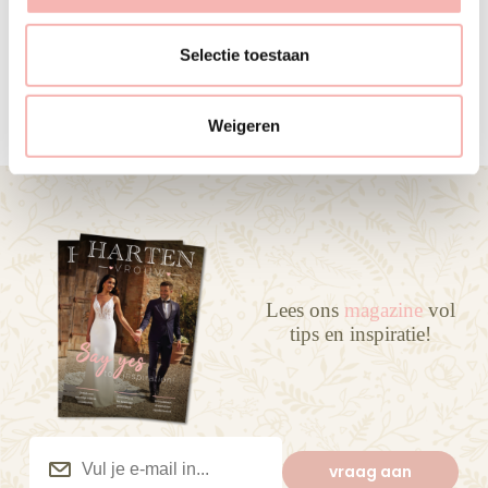
l
ARJAN HOGENDOORN
e
Selectie toestaan
24 JANUARI 2025
c
t
Weigeren
i
e
Lees ons
magazine
vol
tips en inspiratie!
Vul
je
vraag aan
e-