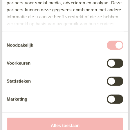
partners voor social media, adverteren en analyse. Deze
Delen via Whats-App
partners kunnen deze gegevens combineren met andere
informatie die u aan ze heeft verstrekt of die ze hebben
verzameld op basis van uw gebruik van hun services.
T
Noodzakelijk
o
Fantastische ochtend gehad
e
bij hartenvrouw bruidsmode. Voor mijn
s
Voorkeuren
dochter een trouwjurk uitgezocht. Fijne
t
ontvangst met koffie thee en appeltaart.
e
Daarna heel fijn geholpen met het uitzoeken
m
Statistieken
en passen van de jurk. En tussen de vele
m
mooie jurken, de mooiste gekozen.
i
Marketing
n
g
s
s
Alles toestaan
e