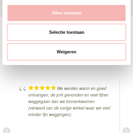
s
Prijs
€1000 - €1500
s
Alles toestaan
e
l
Deze jurk komen passen
e
Selectie toestaan
c
Delen via Whats-App
t
Weigeren
i
e
We werden warm en goed
ontvangen, de jurk gevonden en veel fijner
weggegaan dan we binnenkwamen
(verward van de vorige winkel waar we veel
minder fijn weggingen).