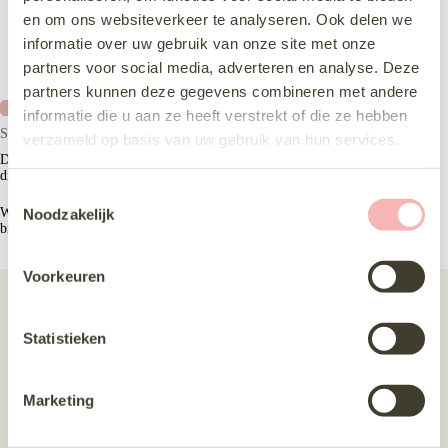
en om ons websiteverkeer te analyseren. Ook delen we
informatie over uw gebruik van onze site met onze
partners voor social media, adverteren en analyse. Deze
partners kunnen deze gegevens combineren met andere
Nieuw
informatie die u aan ze heeft verstrekt of die ze hebben
Sincerity 20033
verzameld op basis van uw gebruik van hun services.
De Sincerity 20033 is een jurk die uitloopt naar de billen, met een
diepe neklijn en off-shoulder bandjes.
T
Noodzakelijk
Wil je de Sincerity 20033 komen passen? Maak dan een
pasafspraak
o
bij onze bruidswinkel in Almere.
e
s
Voorkeuren
t
Silhouet
fit and flare
e
Maat
36-40, 42-46, 48-52
m
Statistieken
m
Stijl
Luxe, Modern, Romantisch
i
Collectie
Bruidsjurken, Nieuwste collectie
Marketing
n
g
Merk
Sincerity