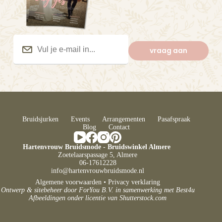
Vul
je
vraag aan
e-
mail
in...
(Vereist)
Bruidsjurken
Events
Arrangementen
Pasafspraak
Blog
Contact
Hartenvrouw Bruidsmode - Bruidswinkel Almere
Zoetelaarspassage 5, Almere
06-17612228
info@hartenvrouwbruidsmode.nl
Algemene voorwaarden
•
Privacy verklaring
Ontwerp & sitebeheer door
ForYou B.V.
in samenwerking met
Best4u
Afbeeldingen onder licentie van Shutterstock.com