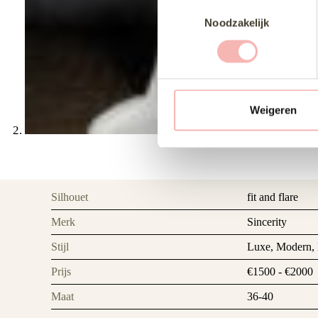
T
Noodzakelijk
o
e
s
t
e
m
Weigeren
m
i
n
g
s
Silhouet
fit and flare
s
Merk
Sincerity
e
l
Stijl
Luxe, Modern,
e
Prijs
€1500 - €2000
c
t
Maat
36-40
i