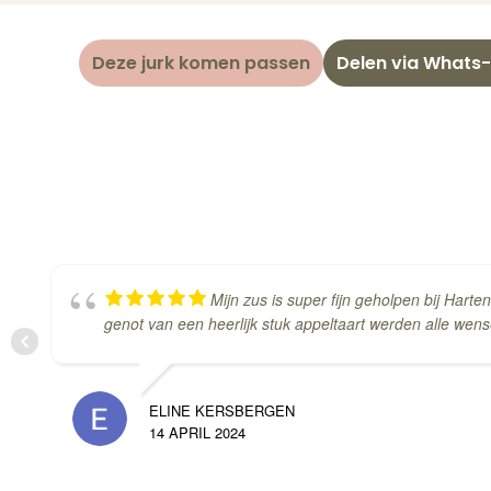
e
Deze jurk komen passen
Delen via Whats
Mijn zus is super fijn geholpen bij Har
genot van een heerlijk stuk appeltaart werden alle wen
ELINE KERSBERGEN
14 APRIL 2024