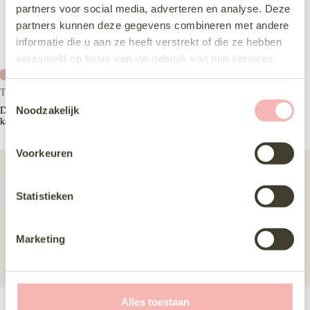
partners voor social media, adverteren en analyse. Deze
partners kunnen deze gegevens combineren met andere
informatie die u aan ze heeft verstrekt of die ze hebben
verzameld op basis van uw gebruik van hun services.
Nieuw
Tres chic 24204
T
Noodzakelijk
De Très Chic 24204 is een klassieke A-lijn jurk met off-shoulder
o
kanten bandjes en een mooie hoge rug.
e
s
Voorkeuren
t
Silhouet
a-lijn
e
Maat
36-40, 42-46, 48-52
m
Statistieken
m
Stijl
Klassiek, Romantisch
i
Marketing
Merk
Tres Chic
n
g
Prijs
€1500 - €2000
s
s
Alles toestaan