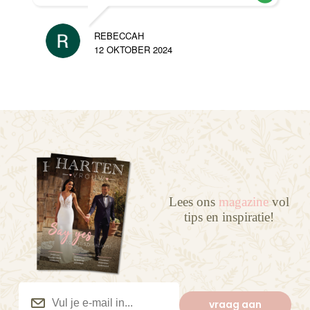
REBECCAH
12 OKTOBER 2024
Lees ons
magazine
vol
tips en inspiratie!
Vul
je
vraag aan
e-