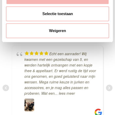
e
Deze jurk komen passen
l
e
Selectie toestaan
Delen via Whats-App
c
t
Weigeren
i
e
Echt een aanrader! Wij
kwamen met een gezelschap van 5, en
werden hartelijk ontvangen met een kopje
thee & appeltaart. Er werd rustig de tijd voor
ons genomen, en goed geluisterd naar mijn
wensen. Mega ruime keuze in jurken en
accessoires, en je mag alles passen en
proberen. Wat een
... lees meer