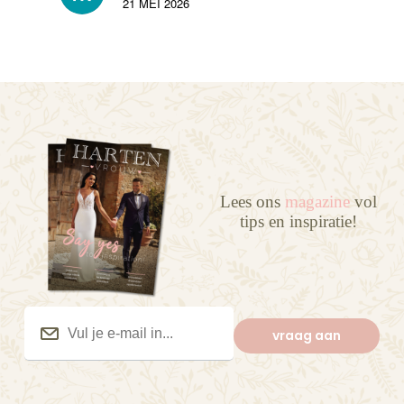
21 MEI 2026
Lees ons
magazine
vol
tips en inspiratie!
Vul
je
vraag aan
e-
mail
in...
(Vereist)