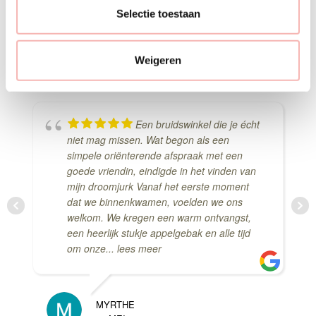
e
Selectie toestaan
Delen via Whats-App
c
t
Weigeren
i
e
Een bruidswinkel die je écht
niet mag missen. Wat begon als een
simpele oriënterende afspraak met een
goede vriendin, eindigde in het vinden van
mijn droomjurk Vanaf het eerste moment
dat we binnenkwamen, voelden we ons
welkom. We kregen een warm ontvangst,
een heerlijk stukje appelgebak en alle tijd
om onze
... lees meer
MYRTHE