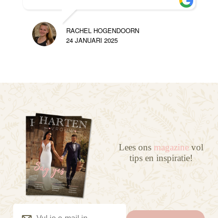
RACHEL HOGENDOORN
24 JANUARI 2025
Lees ons
magazine
vol
tips en inspiratie!
Vul
je