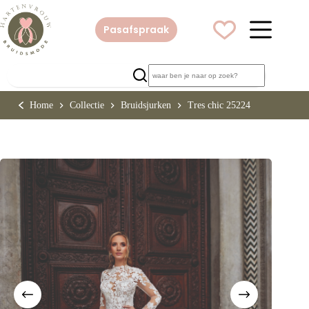
Ga
naar
de
Pasafspraak
inhoud
Home
Collectie
Bruidsjurken
Tres chic 25224
Home
Collectie
Bruidsjurken
Tres chic 25224