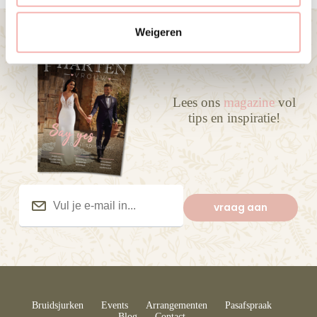
c
t
Weigeren
i
e
Lees ons
magazine
vol
tips en inspiratie!
Vul
je
vraag aan
e-
mail
in...
(Vereist)
Bruidsjurken
Events
Arrangementen
Pasafspraak
Blog
Contact