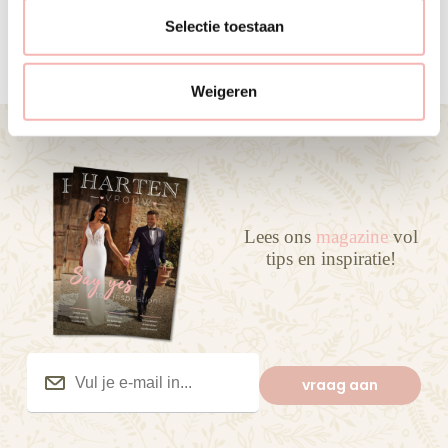
19 JULI 2026
e
Selectie toestaan
c
t
Weigeren
i
e
Lees ons
magazine
vol
tips en inspiratie!
Vul
je
vraag aan
e-
mail
in...
(Vereist)