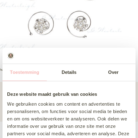
wl sl1660
Toestemming
Details
Over
Collectie
Accessoires
Deze website maakt gebruik van cookies
Merk
Westerleigh
We gebruiken cookies om content en advertenties te
Subcategorie
Haaraccessoires
personaliseren, om functies voor social media te bieden
en om ons websiteverkeer te analyseren. Ook delen we
informatie over uw gebruik van onze site met onze
partners voor social media, adverteren en analyse. Deze
Deze jurk komen passen