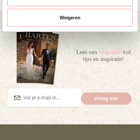
c
t
Weigeren
i
e
Lees ons
magazine
vol
tips en inspiratie!
Vul
je
vraag aan
e-
mail
in...
(Vereist)