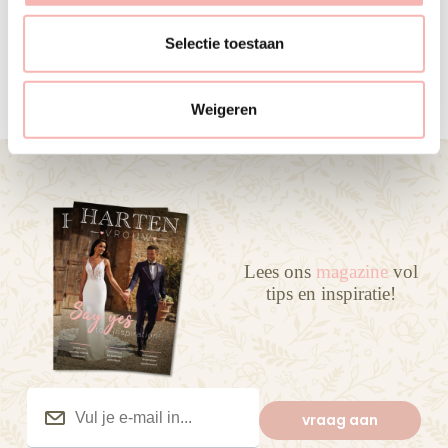
l
RITA STAM
e
Selectie toestaan
21 FEBRUARI 2026
c
t
Weigeren
i
e
Lees ons
magazine
vol
tips en inspiratie!
Vul
je
vraag aan
e-
mail