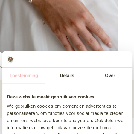
Wl br 5428rg
Toestemming
Details
Over
Collectie
Accessoires
Deze website maakt gebruik van cookies
Merk
Westerleigh
We gebruiken cookies om content en advertenties te
Subcategorie
Sieraden
personaliseren, om functies voor social media te bieden
en om ons websiteverkeer te analyseren. Ook delen we
informatie over uw gebruik van onze site met onze
Deze jurk komen passen