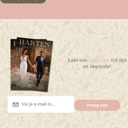
Lees ons
magazine
vol tips
en inspiratie!
Vul
je
vraag aan
e-
mail
in…
(Vereist)