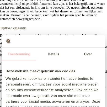
zeemeerminstijl ongelofelijk flatterend kan zijn, is het belangrijk om te weten
dat het een uitdagende jurk is om in te bewegen. De nauwsluitende pasvorm
kan de bewegingsvrijheid beperken, wat het dansen en zitten moeilijker kan
maken. Daarom is het belangrijk om tijdens het passen goed te letten op
comfort en bewegingsvrijheid.
Tijdloze elegantie
Een ‘trouwjurk zeemeermin’ is perfect voor bruiden die een balans willen
vinden tussen traditie en moderniteit, romantiek en sensualiteit. Deze stijl
straalt tijdloze elegantie uit en benadrukt de schoonheid van de bruid op een
verfijnde manier. Of je nu kiest voor een eenvoudige, minimalistische versie of
een gedetailleerde, luxueuze uitvoering, een zeemeermin trouwjurk zal zeker
Toestemming
Details
Over
indruk maken en een onvergetelijke indruk achterlaten op je trouwdag.
Grote collectie
Deze website maakt gebruik van cookies
Bij Hartenvrouw Bruidsmode vind je een grote collectie trouwjurken in allerlei
stijlen en prijsklassen. Of je nu op zoek bent naar een A-lijn jurk, een
We gebruiken cookies om content en advertenties te
prinsessenjurk of een strakke trouwjurk zeemeermin: wij hebben de perfecte
trouwjurk voor jou. Onze collectie omvat verschillende stoffen zoals satijn,
personaliseren, om functies voor social media te bieden
kant en chiffon, zodat je de stof kunt kiezen die het beste past bij jouw stijl en
en om ons websiteverkeer te analyseren. Ook delen we
comfort. Grote kans dat je hier vindt wat je zoekt!
informatie over uw gebruik van onze site met onze
Accessoires
partners voor social media, adverteren en analyse. Deze