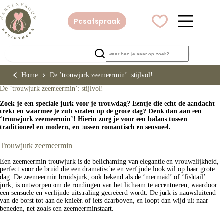
Ga
naar
de
Pasafspraak
inhoud
Home
De ’trouwjurk zeemeermin’: stijlvol!
De ’trouwjurk zeemeermin’: stijlvol!
Zoek je een speciale jurk voor je trouwdag? Eentje die echt de aandacht
trekt en waarmee je zult stralen op de grote dag? Denk dan aan een
‘trouwjurk zeemeermin’! Hierin zorg je voor een balans tussen
traditioneel en modern, en tussen romantisch en sensueel.
Trouwjurk zeemeermin
Een zeemeermin trouwjurk is de belichaming van elegantie en vrouwelijkheid,
perfect voor de bruid die een dramatische en verfijnde look wil op haar grote
dag. De zeemeermin bruidsjurk, ook bekend als de ‘mermaid’ of ‘fishtail’
jurk, is ontworpen om de rondingen van het lichaam te accentueren, waardoor
een sensuele en verfijnde uitstraling gecreëerd wordt. De jurk is nauwsluitend
van de borst tot aan de knieën of iets daarboven, en loopt dan wijd uit naar
beneden, net zoals een zeemeerminstaart.