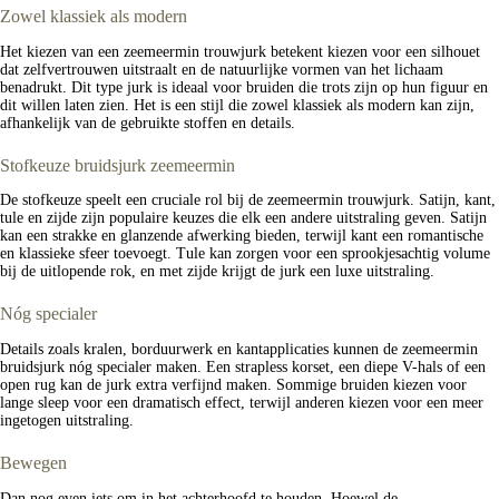
Zowel klassiek als modern
Het kiezen van een zeemeermin trouwjurk betekent kiezen voor een silhouet
dat zelfvertrouwen uitstraalt en de natuurlijke vormen van het lichaam
benadrukt. Dit type jurk is ideaal voor bruiden die trots zijn op hun figuur en
dit willen laten zien. Het is een stijl die zowel klassiek als modern kan zijn,
afhankelijk van de gebruikte stoffen en details.
Stofkeuze bruidsjurk zeemeermin
De stofkeuze speelt een cruciale rol bij de zeemeermin trouwjurk. Satijn, kant,
tule en zijde zijn populaire keuzes die elk een andere uitstraling geven. Satijn
kan een strakke en glanzende afwerking bieden, terwijl kant een romantische
en klassieke sfeer toevoegt. Tule kan zorgen voor een sprookjesachtig volume
bij de uitlopende rok, en met zijde krijgt de jurk een luxe uitstraling.
Nóg specialer
Details zoals kralen, borduurwerk en kantapplicaties kunnen de zeemeermin
bruidsjurk nóg specialer maken. Een strapless korset, een diepe V-hals of een
open rug kan de jurk extra verfijnd maken. Sommige bruiden kiezen voor
lange sleep voor een dramatisch effect, terwijl anderen kiezen voor een meer
ingetogen uitstraling.
Bewegen
Dan nog even iets om in het achterhoofd te houden. Hoewel de