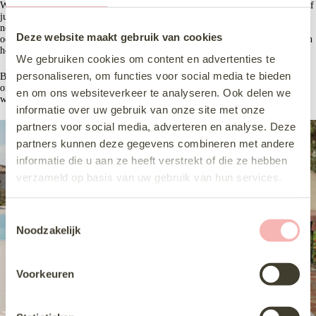
Welke stijl je ook aanspreekt, romantisch, modern, kort, met lange mouwen of
juist heel simpel, bij ons draait alles om jouw gevoel tijdens het passen. We
nemen de tijd, denken mee en laten je gerust verschillende stijlen proberen,
Deze website maakt gebruik van cookies
ook als je zelf al een duidelijk beeld had. Vaak blijkt tijdens het passen dat een
heel andere jurk toch die klik geeft.
We gebruiken cookies om content en advertenties te
personaliseren, om functies voor social media te bieden
Ben je klaar om zelf te ontdekken welke trouwjurk jou laat stralen? Bekijk
onze
bruidsjurken collectie
en maak eenvoudig een pasafspraak bij ons in de
en om ons websiteverkeer te analyseren. Ook delen we
winkel.
informatie over uw gebruik van onze site met onze
partners voor social media, adverteren en analyse. Deze
partners kunnen deze gegevens combineren met andere
informatie die u aan ze heeft verstrekt of die ze hebben
verzameld op basis van uw gebruik van hun services.
T
Noodzakelijk
o
e
s
Voorkeuren
t
e