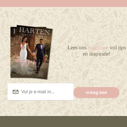
Lees ons
magazine
vol tips
en inspiratie!
Vul
je
vraag aan
e-
mail
in...
(Vereist)