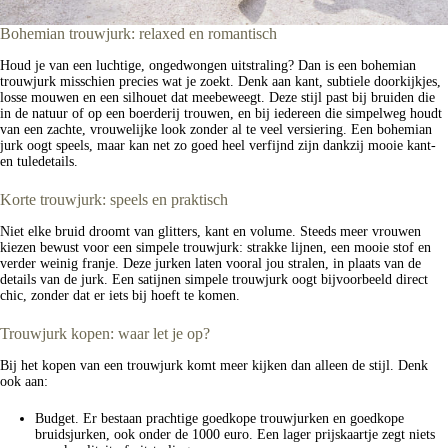
Bohemian trouwjurk: relaxed en romantisch
Houd je van een luchtige, ongedwongen uitstraling? Dan is een bohemian
trouwjurk misschien precies wat je zoekt. Denk aan kant, subtiele doorkijkjes,
losse mouwen en een silhouet dat meebeweegt. Deze stijl past bij bruiden die
in de natuur of op een boerderij trouwen, en bij iedereen die simpelweg houdt
van een zachte, vrouwelijke look zonder al te veel versiering. Een bohemian
jurk oogt speels, maar kan net zo goed heel verfijnd zijn dankzij mooie kant-
en tuledetails.
Korte trouwjurk: speels en praktisch
Niet elke bruid droomt van glitters, kant en volume. Steeds meer vrouwen
kiezen bewust voor een simpele trouwjurk: strakke lijnen, een mooie stof en
verder weinig franje. Deze jurken laten vooral jou stralen, in plaats van de
details van de jurk. Een satijnen simpele trouwjurk oogt bijvoorbeeld direct
chic, zonder dat er iets bij hoeft te komen.
Trouwjurk kopen: waar let je op?
Bij het kopen van een trouwjurk komt meer kijken dan alleen de stijl. Denk
ook aan:
Budget. Er bestaan prachtige goedkope trouwjurken en goedkope
bruidsjurken, ook onder de 1000 euro. Een lager prijskaartje zegt niets