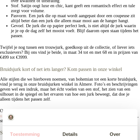
over kwaliteit of uitstraling.
Stof. Satijn oogt luxe en chic, kant geeft een romantisch effect en tule
zorgt voor volume.
Pasvorm. Een jurk die op maat wordt aangepast door een coupeuse zit
altijd beter dan een jurk die alleen maar mooi aan de hanger hangt.
Gevoel. De jurk die op papier perfect leek, is niet altijd de jurk waarin
je je op de dag zelf het mooist voelt. Blijf daarom open staan tijdens het
passen.
Twijfel je nog tussen een trouwjurk, goedkoop uit de collectie, of liever iets
exclusievers? Bij ons vind je beide, in maat 34 tot en met 68 en in prijzen van
€499 tot €3999.
Bruidsjurk kort of net iets langer? Kom passen in onze winkel
Alle stijlen die we hierboven noemen, van bohemian tot een korte bruidsjurk,
vind je terug in onze bruidsjurken winkel in Almere. Foto’s en beschrijvingen
geven wel een indruk, maar het écht voelen van een stof, het zien van een
silhouet in de spiegel en het ervaren van hoe een jurk beweegt, dat doe je
alleen tijdens het passen zelf.
Onze bruidsjurken- en trouwjurkencollectie bekijk je alvast op
onze
uitgebreide pagina met bruidsjurken
. Daar vind je een overzicht van de stijlen,
stoffen en prijsklassen die we in huis hebben.
Samen op zoek naar jouw jurk
Toestemming
Details
Over