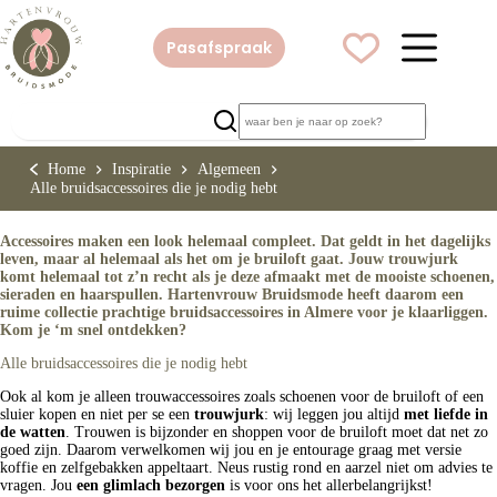
Ga
naar
de
Pasafspraak
inhoud
Home
Inspiratie
Algemeen
Alle bruidsaccessoires die je nodig hebt
Accessoires maken een look helemaal compleet. Dat geldt in het dagelijks
leven, maar al helemaal als het om je bruiloft gaat. Jouw trouwjurk
komt helemaal tot z’n recht als je deze afmaakt met de mooiste schoenen,
sieraden en haarspullen. Hartenvrouw Bruidsmode heeft daarom een
ruime collectie prachtige bruidsaccessoires in Almere voor je klaarliggen.
Kom je ‘m snel ontdekken?
Alle bruidsaccessoires die je nodig hebt
Ook al kom je alleen trouwaccessoires zoals schoenen voor de bruiloft of een
sluier kopen en niet per se een
trouwjurk
: wij leggen jou altijd
met liefde in
de watten
. Trouwen is bijzonder en shoppen voor de bruiloft moet dat net zo
goed zijn. Daarom verwelkomen wij jou en je entourage graag met versie
koffie en zelfgebakken appeltaart. Neus rustig rond en aarzel niet om advies te
vragen. Jou
een glimlach bezorgen
is voor ons het allerbelangrijkst!