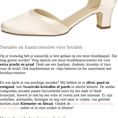
Sieraden en haaraccessoires voor bruiden
Op je trouwdag heb je natuurlijk je best gedaan op een mooi bruidskapsel. Dat
mag gezien worden! Voeg daarom een mooi bruidshaaraccessoire toe voor
extra pracht en praal
. Denk aan een haarkam, diadeem, kroontje of tiara
voor de bruid. Ook haarklemmen en -clips behoren tot het assortiment met
bruidsaccessoires.
En wat dacht je van prachtige sieraden? Wij hebben ze in
zilver, goud en
roségoud
, met
Swarovski-kristallen of parels
in allerlei kleuren. De unieke
roségouden sieraden passen bijvoorbeeld mooi bij een nude of blush
trouwjurk, hoewel ze ook bij een witte of ivoren jurk niet misstaan. Er zijn
oorbellen, armbanden, kettingen en nog veel meer te vinden, van geliefde
merken zoals
Kleemeier en Abrazi
. Ontdek de
hele collectie haarversiering
voor bruiden
online of in onze winkel in Almere!