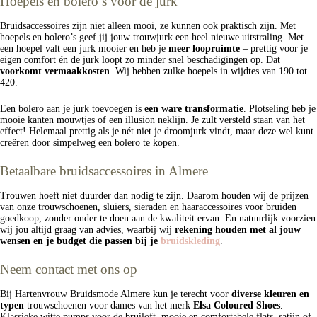
Hoepels en bolero’s voor de jurk
Bruidsaccessoires zijn niet alleen mooi, ze kunnen ook praktisch zijn. Met
hoepels en bolero’s geef jij jouw trouwjurk een heel nieuwe uitstraling. Met
een hoepel valt een jurk mooier en heb je
meer loopruimte
– prettig voor je
eigen comfort én de jurk loopt zo minder snel beschadigingen op. Dat
voorkomt vermaakkosten
. Wij hebben zulke hoepels in wijdtes van 190 tot
420.
Een bolero aan je jurk toevoegen is
een ware transformatie
. Plotseling heb je
mooie kanten mouwtjes of een illusion neklijn. Je zult versteld staan van het
effect! Helemaal prettig als je nét niet je droomjurk vindt, maar deze wel kunt
creëren door simpelweg een bolero te kopen.
Betaalbare bruidsaccessoires in Almere
Trouwen hoeft niet duurder dan nodig te zijn. Daarom houden wij de prijzen
van onze trouwschoenen, sluiers, sieraden en haaraccessoires voor bruiden
goedkoop, zonder onder te doen aan de kwaliteit ervan. En natuurlijk voorzien
wij jou altijd graag van advies, waarbij wij
rekening houden met al jouw
wensen en je budget die passen bij je
bruidskleding
.
Neem contact met ons op
Bij Hartenvrouw Bruidsmode Almere kun je terecht voor
diverse kleuren en
typen
trouwschoenen voor dames van het merk
Elsa Coloured Shoes
.
Klassieke witte pumps voor de bruiloft, mooie en comfortabele flats, satijn of