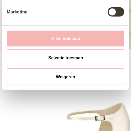
m
i
Marketing
n
g
s
s
Alles toestaan
e
l
e
Selectie toestaan
c
t
Weigeren
i
e