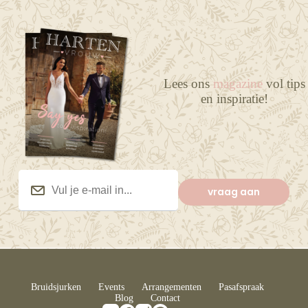
Lees ons
magazine
vol tips
en inspiratie!
Vul
je
vraag aan
e-
mail
in...
(Vereist)
Bruidsjurken
Events
Arrangementen
Pasafspraak
Blog
Contact