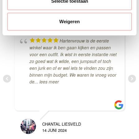
e
Selectie toestaan
c
t
Weigeren
i
e
Hartenvrouw is de eerste
winkel waar ik ben gaan kijken en passen
voor een outfit. Ik wist in eerste instantie niet
zo goed wat ik wilde, een jumpsuit of toch
een jurk en of er wel iets te vinden zou zijn
binnen mijn budget. We waren te vroeg voor
de
... lees meer
CHANTAL LIESVELD
14 JUNI 2024