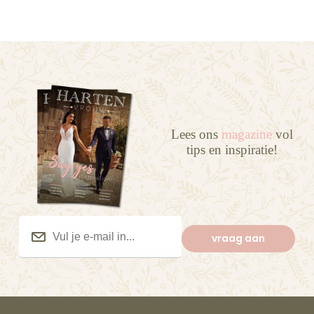
Lees ons
magazine
vol
tips en inspiratie!
Vul
je
vraag aan
e-
mail
in...
(Vereist)