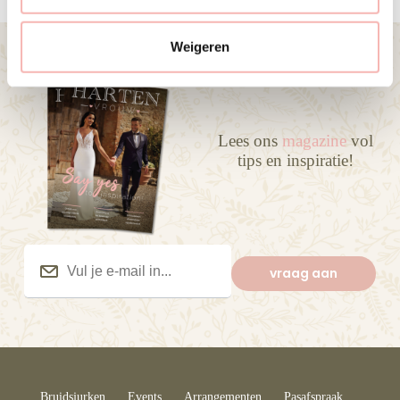
c
t
Weigeren
i
e
Lees ons
magazine
vol
tips en inspiratie!
Vul
je
vraag aan
e-
mail
in...
(Vereist)
Bruidsjurken
Events
Arrangementen
Pasafspraak