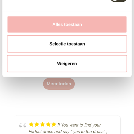
g
s
s
Alles toestaan
e
l
e
Selectie toestaan
c
Poirier c1334
Poirier c1527
t
Weigeren
i
e
Meer laden
If You want to find your
Perfect dress and say " yes to the dress" ,