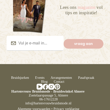
Lees ons
magazine
vol
tips en inspiratie!
Vul
je
vraag aan
e-
mail
in...
(Vereist)
Bruidsjurken
Events
Arrangementen
Pasafspraak
Blog
Contact
Hartenvrouw Bruidsmode - Bruidswinkel Almere
Zoetelaarspassage 5, Almere
06-17612228
info@hartenvrouwbruidsmode.nl
Algemene voorwaarden
•
Privacy verklaring