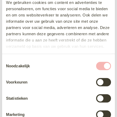
We gebruiken cookies om content en advertenties te
personaliseren, om functies voor social media te bieden
en om ons websiteverkeer te analyseren. Ook delen we
informatie over uw gebruik van onze site met onze
partners voor social media, adverteren en analyse. Deze
partners kunnen deze gegevens combineren met andere
informatie die u aan ze heeft verstrekt of die ze hebben
verzameld op basis van uw gebruik van hun services.
Poirier c 7674
Poirier c1300
T
Noodzakelijk
o
e
s
Voorkeuren
t
e
m
Statistieken
m
Poirier c1323
Poirier c1331
i
Marketing
n